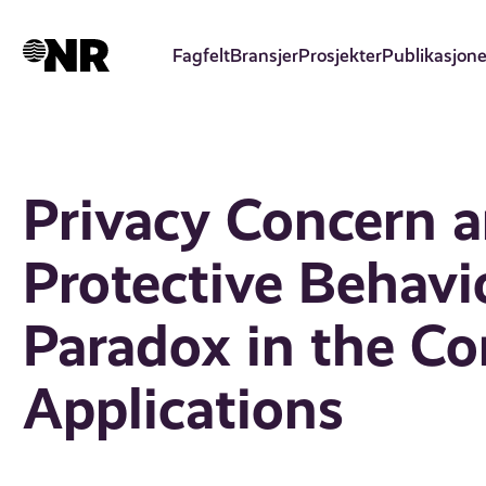
Hopp
til
Fagfelt
Bransjer
Prosjekter
Publikasjone
hovedinnhold
Privacy Concern a
Protective Behavi
Paradox in the Co
Applications