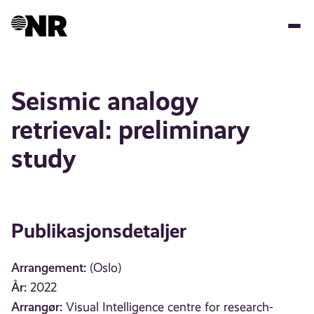
Hopp
til
hovedinnhold
Seismic analogy
retrieval: preliminary
study
Publikasjonsdetaljer
Arrangement:
(Oslo)
År:
2022
Arrangør:
Visual Intelligence centre for research-