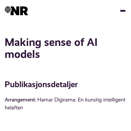
Hopp
til
hovedinnhold
Making sense of AI
models
Publikasjonsdetaljer
Arrangement:
Hamar Digirama: En kunstig intelligent
helaften