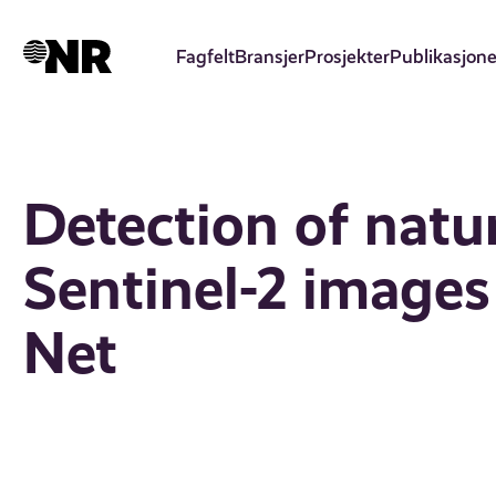
Hopp
til
Fagfelt
Bransjer
Prosjekter
Publikasjone
hovedinnhold
Detection of natur
Sentinel-2 images
Net