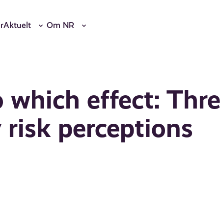
r
Aktuelt
Om NR
 which effect: Thr
y risk perceptions