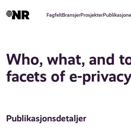
Hopp
til
Fagfelt
Bransjer
Prosjekter
Publikasjone
hovedinnhold
Who, what, and to
facets of e-privac
Publikasjonsdetaljer