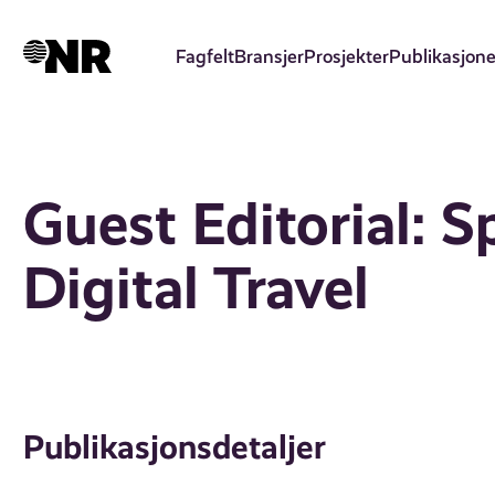
Hopp
til
Fagfelt
Bransjer
Prosjekter
Publikasjone
hovedinnhold
Guest Editorial: S
Digital Travel
Publikasjonsdetaljer