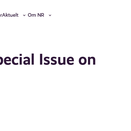
r
Aktuelt
Om NR
pecial Issue on