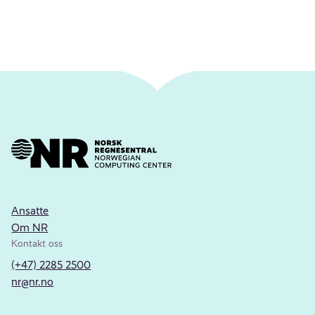
Ansatte
Om NR
Kontakt oss
(+47) 2285 2500
nr@nr.no