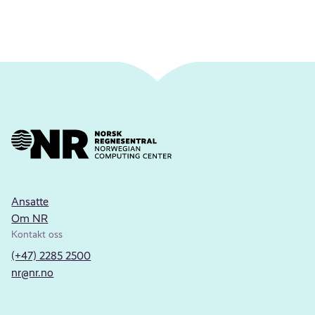
Ansatte
Om NR
Kontakt oss
(+47) 2285 2500
nr@nr.no