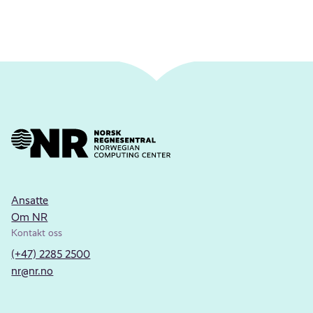
Ansatte
Om NR
Kontakt oss
(+47) 2285 2500
nr@nr.no