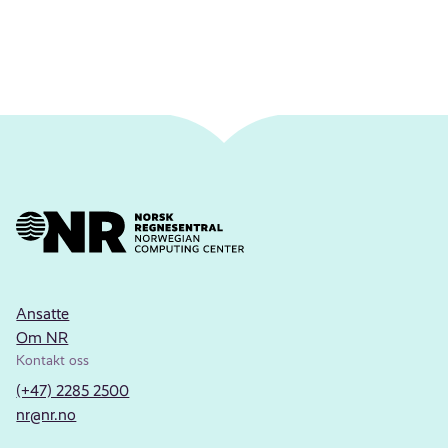
Ansatte
Om NR
Kontakt oss
(+47) 2285 2500
nr@nr.no