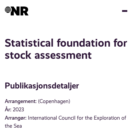
Hopp
til
hovedinnhold
​Statistical foundation for
stock assessment​
Publikasjonsdetaljer
Arrangement:
(Copenhagen)
År:
2023
Arrangør:
International Council for the Exploration of
the Sea