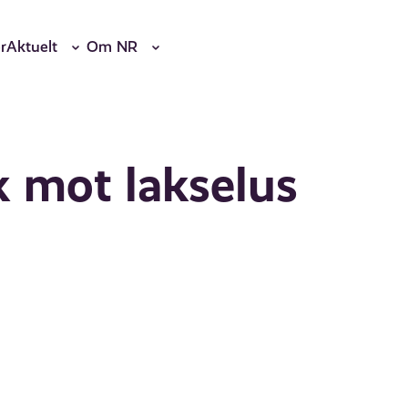
r
Aktuelt
Om NR
k mot lakselus