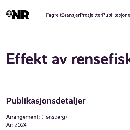
Hopp
til
Fagfelt
Bransjer
Prosjekter
Publikasjone
hovedinnhold
Effekt av rensefis
Publikasjonsdetaljer
Arrangement:
(Tønsberg)
År:
2024