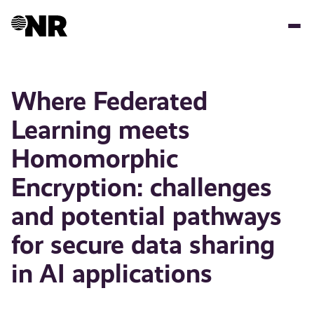
Hopp
til
hovedinnhold
Where Federated
Learning meets
Homomorphic
Encryption: challenges
and potential pathways
for secure data sharing
in AI applications