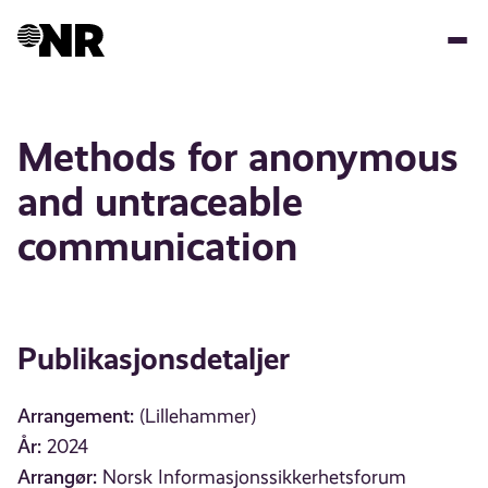
Hopp
til
hovedinnhold
Methods for anonymous
and untraceable
communication
Publikasjonsdetaljer
Arrangement:
(Lillehammer)
År:
2024
Arrangør:
Norsk Informasjonssikkerhetsforum