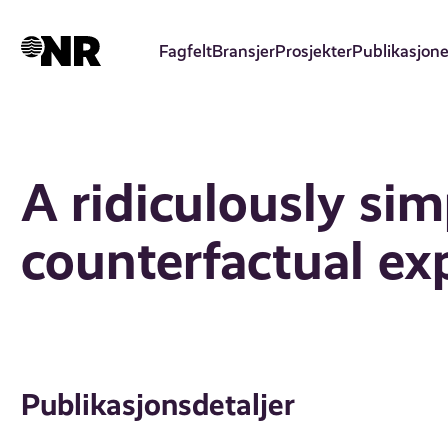
Hopp
til
Fagfelt
Bransjer
Prosjekter
Publikasjone
hovedinnhold
A ridiculously si
counterfactual ex
Publikasjonsdetaljer