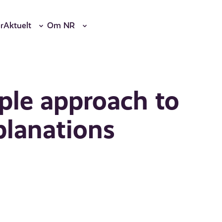
r
Aktuelt
Om NR
mple approach to
planations