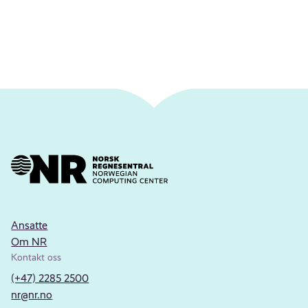
Ansatte
Om NR
Kontakt oss
(+47) 2285 2500
nr@nr.no