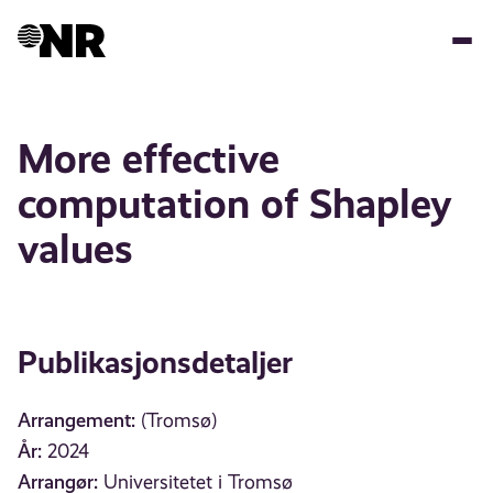
Hopp
til
hovedinnhold
More effective
computation of Shapley
values
Publikasjonsdetaljer
Arrangement:
(Tromsø)
År:
2024
Arrangør:
Universitetet i Tromsø