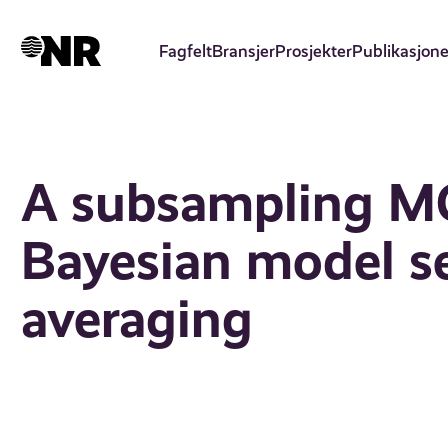
Hopp
til
Fagfelt
Bransjer
Prosjekter
Publikasjone
hovedinnhold
A subsampling M
Bayesian model s
averaging