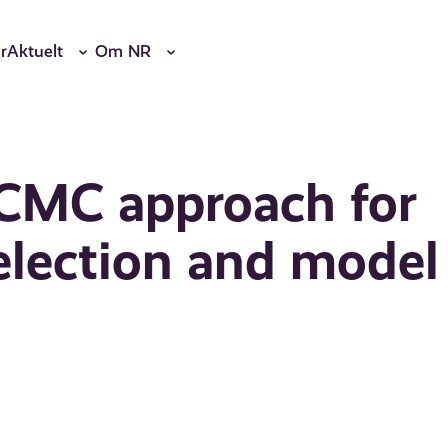
r
Aktuelt
Om NR
CMC approach for
election and model