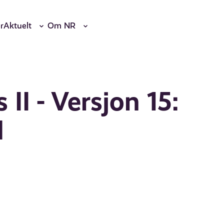
r
Aktuelt
Om NR
II - Versjon 15:
l