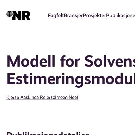
Hopp
til
Fagfelt
Bransjer
Prosjekter
Publikasjone
hovedinnhold
Modell for Solvens 
Estimeringsmodu
Kjersti Aas
Linda Reiersølmoen Neef