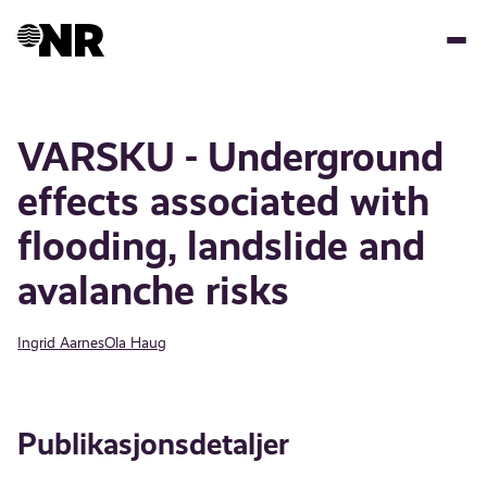
Hopp
til
hovedinnhold
VARSKU - Underground
effects associated with
flooding, landslide and
avalanche risks
Ingrid Aarnes
Ola Haug
Publikasjonsdetaljer