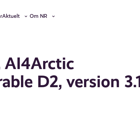
r
Aktuelt
Om NR
 AI4Arctic
ble D2, version 3.