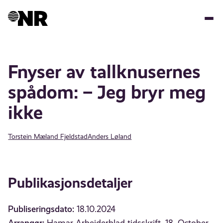
Hopp
til
hovedinnhold
Fnyser av tallknusernes
spådom: – Jeg bryr meg
ikke
Torstein Mæland Fjeldstad
Anders Løland
Publikasjonsdetaljer
Publiseringsdato:
18.10.2024
Arrangør: