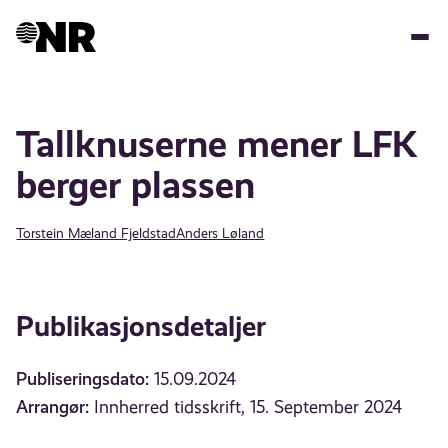
Hopp
til
hovedinnhold
Tallknuserne mener LFK
berger plassen
Torstein Mæland Fjeldstad
Anders Løland
Publikasjonsdetaljer
Publiseringsdato:
15.09.2024
Arrangør:
Innherred tidsskrift, 15. September 2024