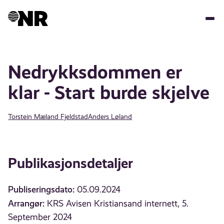
Hopp
til
hovedinnhold
Nedrykksdommen er
klar - Start burde skjelve
Torstein Mæland Fjeldstad
Anders Løland
Publikasjonsdetaljer
Publiseringsdato:
05.09.2024
Arrangør:
KRS Avisen Kristiansand internett, 5.
September 2024