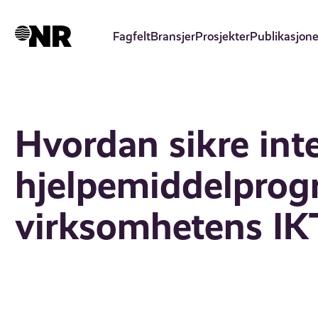
Hopp
til
Fagfelt
Bransjer
Prosjekter
Publikasjone
hovedinnhold
Hvordan sikre int
hjelpemiddelpro
virksomhetens IK