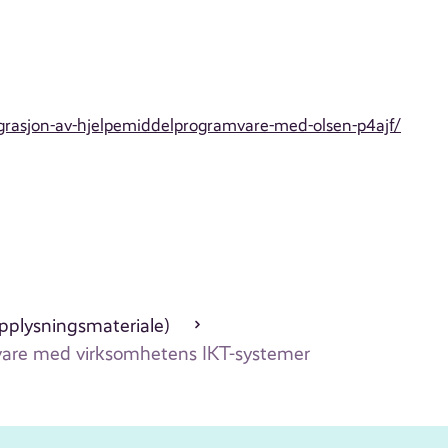
grasjon-av-hjelpemiddelprogramvare-med-olsen-p4ajf/
opplysningsmateriale)
vare med virksomhetens IKT-systemer