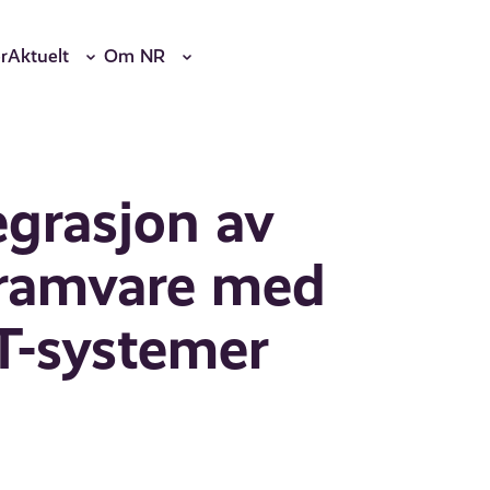
r
Aktuelt
Om NR
egrasjon av
gramvare med
T-systemer