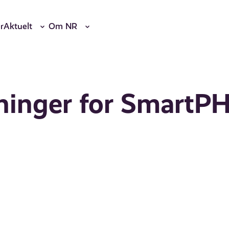
r
Aktuelt
Om NR
tninger for SmartP