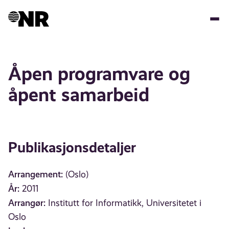
Hopp
til
hovedinnhold
Åpen programvare og
åpent samarbeid
Publikasjonsdetaljer
Arrangement:
(Oslo)
År:
2011
Arrangør:
Institutt for Informatikk, Universitetet i
Oslo