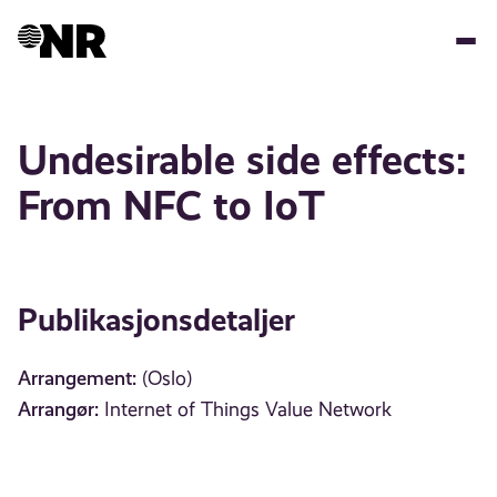
Hopp
til
hovedinnhold
Undesirable side effects:
From NFC to IoT
Publikasjonsdetaljer
Arrangement:
(Oslo)
Arrangør:
Internet of Things Value Network