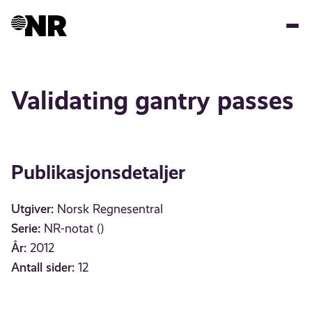
Hopp
til
hovedinnhold
Validating gantry passes
Publikasjonsdetaljer
Utgiver:
Norsk Regnesentral
Serie:
NR-notat ()
År:
2012
Antall sider:
12