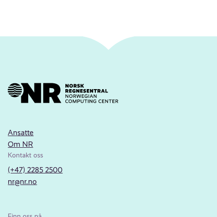
Ansatte
Om NR
Kontakt oss
(+47) 2285 2500
nr@nr.no
Finn oss på