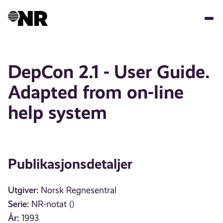
Hopp
til
hovedinnhold
DepCon 2.1 - User Guide.
Adapted from on-line
help system
Publikasjonsdetaljer
Utgiver:
Norsk Regnesentral
Serie:
NR-notat ()
År:
1993