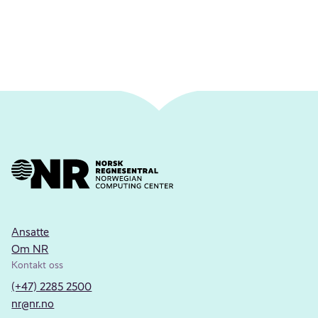
Ansatte
Om NR
Kontakt oss
(+47) 2285 2500
nr@nr.no