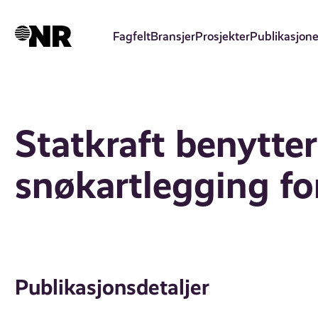
Hopp
til
Fagfelt
Bransjer
Prosjekter
Publikasjone
hovedinnhold
Statkraft benytter 
snøkartlegging fo
Publikasjonsdetaljer