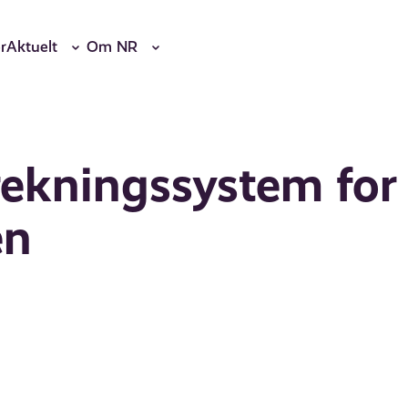
r
Aktuelt
Om NR
rekningssystem for
en