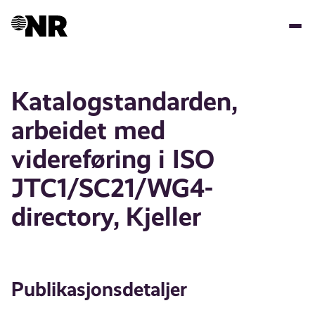
Hopp
til
hovedinnhold
Katalogstandarden,
arbeidet med
videreføring i ISO
JTC1/SC21/WG4-
directory, Kjeller
Publikasjonsdetaljer