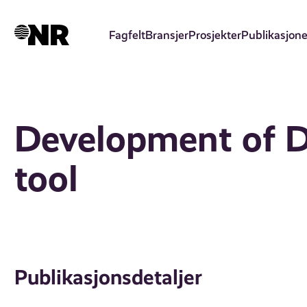
Hopp
til
Fagfelt
Bransjer
Prosjekter
Publikasjone
hovedinnhold
Development of 
tool
Publikasjonsdetaljer