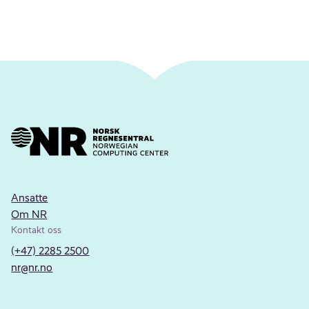
Ansatte
Om NR
Kontakt oss
(+47) 2285 2500
nr@nr.no