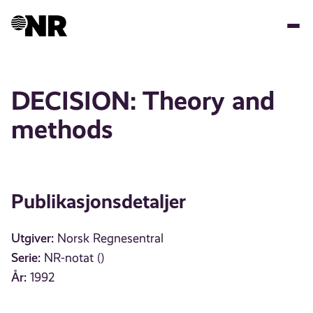
Hopp
til
hovedinnhold
DECISION: Theory and
methods
Publikasjonsdetaljer
Utgiver:
Norsk Regnesentral
Serie:
NR-notat ()
År:
1992