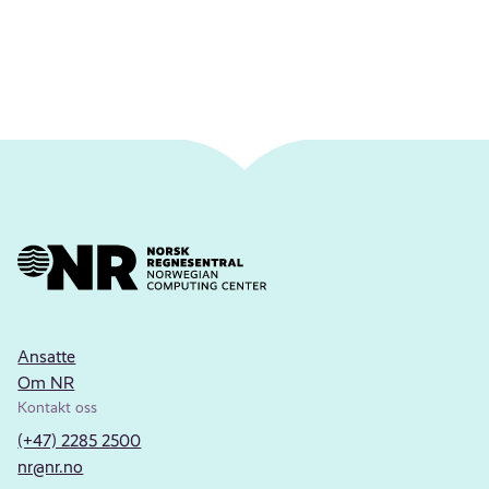
Ansatte
Om NR
Kontakt oss
(+47) 2285 2500
nr@nr.no