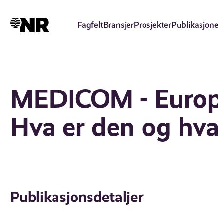
Hopp
til
Fagfelt
Bransjer
Prosjekter
Publikasjone
hovedinnhold
MEDICOM - Europ
Hva er den og hva
Publikasjonsdetaljer