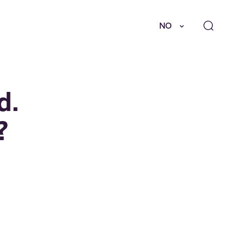
NO
d.
?