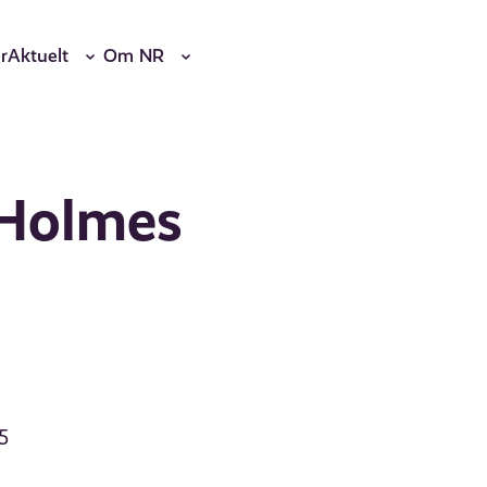
r
Aktuelt
Om NR
 Holmes
5