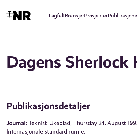
Hopp
til
Fagfelt
Bransjer
Prosjekter
Publikasjone
hovedinnhold
Dagens Sherlock
Publikasjonsdetaljer
Journal:
Teknisk Ukeblad, Thursday 24. August 199
Internasjonale standardnumre: