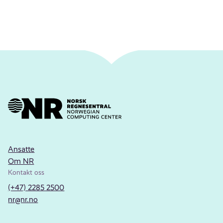
Ansatte
Om NR
Kontakt oss
(+47) 2285 2500
nr@nr.no