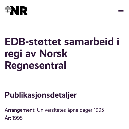
Hopp
til
hovedinnhold
EDB-støttet samarbeid i
regi av Norsk
Regnesentral
Publikasjonsdetaljer
Arrangement:
Universitetes åpne dager 1995
År:
1995