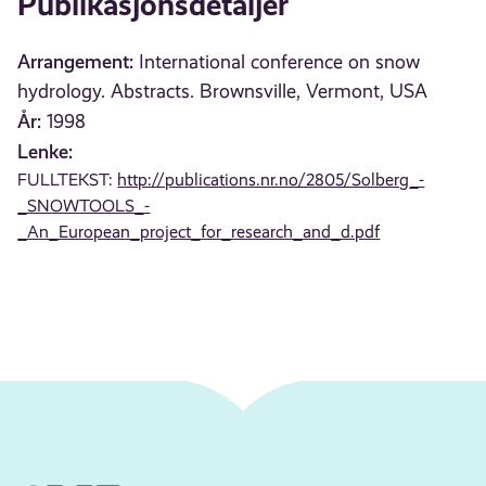
Publikasjonsdetaljer
Arrangement:
International conference on snow
hydrology. Abstracts. Brownsville, Vermont, USA
År:
1998
Lenke:
FULLTEKST:
http://publications.nr.no/2805/Solberg_-
_SNOWTOOLS_-
_An_European_project_for_research_and_d.pdf