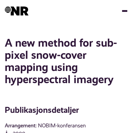
Hopp
til
hovedinnhold
A new method for sub-
pixel snow-cover
mapping using
hyperspectral imagery
Publikasjonsdetaljer
Arrangement:
NOBIM-konferansen