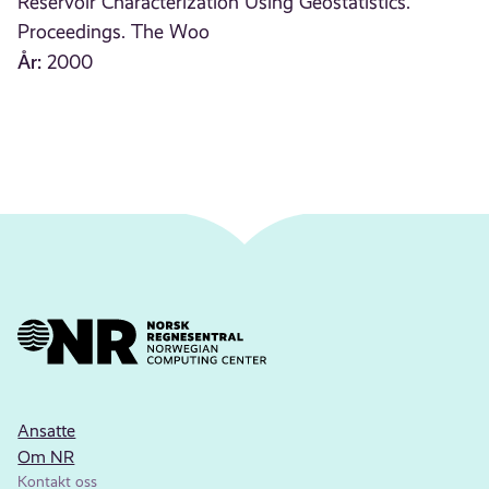
Reservoir Characterization Using Geostatistics.
Proceedings. The Woo
År:
2000
Ansatte
Om NR
Kontakt oss