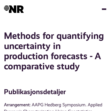
Hopp
til
hovedinnhold
Methods for quantifying
uncertainty in
production forecasts - A
comparative study
Publikasjonsdetaljer
Arrangement:
AAPG Hedberg Symposium. Applied