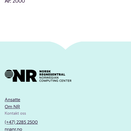
År:
2000
Ansatte
Om NR
Kontakt oss
(+47) 2285 2500
nr@nr.no