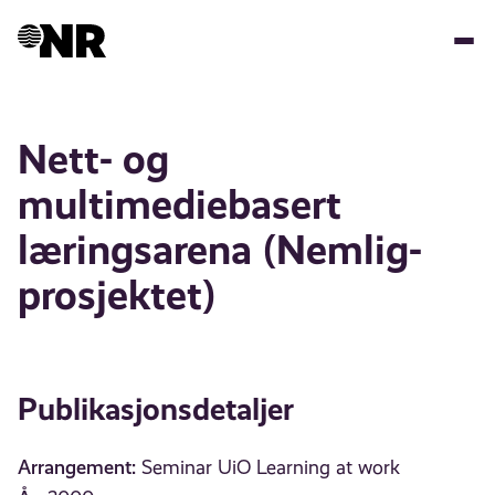
Hopp
til
hovedinnhold
Nett- og
multimediebasert
læringsarena (Nemlig-
prosjektet)
Publikasjonsdetaljer
Arrangement:
Seminar UiO Learning at work