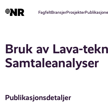
Hopp
til
Fagfelt
Bransjer
Prosjekter
Publikasjone
hovedinnhold
Bruk av Lava-tekn
Samtaleanalyser
Publikasjonsdetaljer