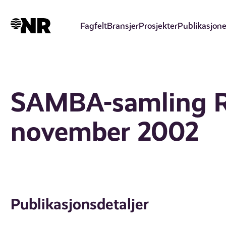
Hopp
til
Fagfelt
Bransjer
Prosjekter
Publikasjone
hovedinnhold
SAMBA-samling Ra
november 2002
Publikasjonsdetaljer