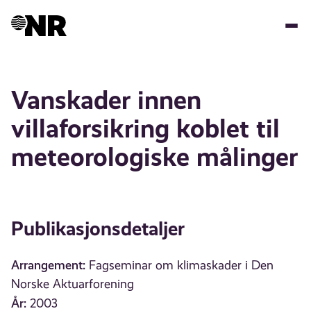
Hopp
til
hovedinnhold
Vanskader innen
villaforsikring koblet til
meteorologiske målinger
Publikasjonsdetaljer
Arrangement:
Fagseminar om klimaskader i Den
Norske Aktuarforening
År:
2003