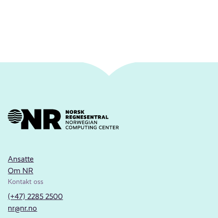
Ansatte
Om NR
Kontakt oss
(+47) 2285 2500
nr@nr.no