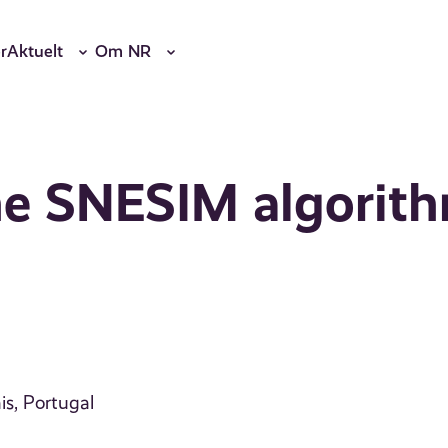
r
Aktuelt
Om NR
the SNESIM algorit
is, Portugal