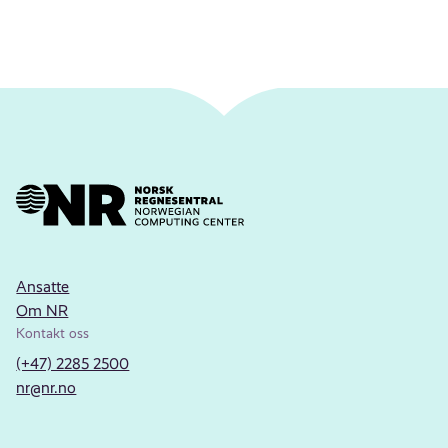
Ansatte
Om NR
Kontakt oss
(+47) 2285 2500
nr@nr.no