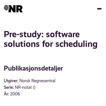
Hopp
til
hovedinnhold
Pre-study: software
solutions for scheduling
Publikasjonsdetaljer
Utgiver:
Norsk Regnesentral
Serie:
NR-notat ()
År:
2006