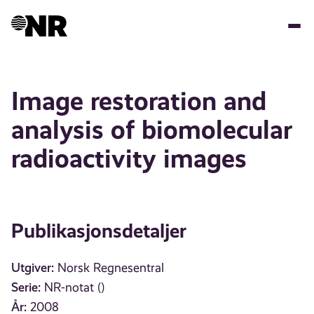
Hopp
til
hovedinnhold
Image restoration and
analysis of biomolecular
radioactivity images
Publikasjonsdetaljer
Utgiver:
Norsk Regnesentral
Serie:
NR-notat ()
År:
2008