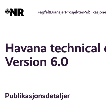
Hopp
til
Fagfelt
Bransjer
Prosjekter
Publikasjone
hovedinnhold
Havana technical
Version 6.0
Publikasjonsdetaljer