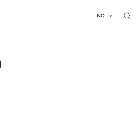
NO
h
o