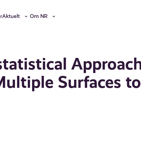
r
Aktuelt
Om NR
tatistical Approac
ultiple Surfaces t