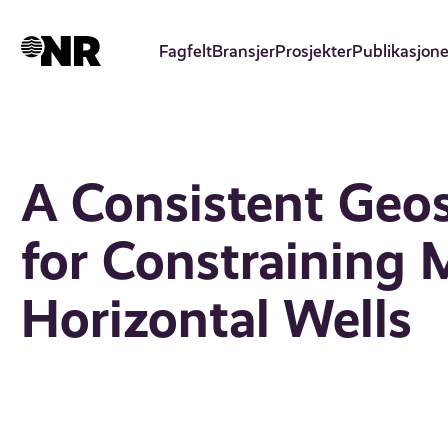
Hopp
til
Fagfelt
Bransjer
Prosjekter
Publikasjone
hovedinnhold
A Consistent Geos
for Constraining M
Horizontal Wells